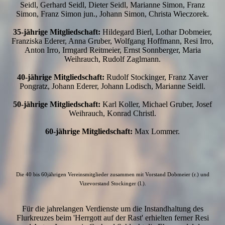
Seidl, Gerhard Seidl, Dieter Seidl, Marianne Simon, Franz
Simon, Franz Simon jun., Johann Simon, Christa Wieczorek.
35-jährige Mitgliedschaft:
Hildegard Bierl, Lothar Dobmeier,
Franziska Ederer, Anna Gruber, Wolfgang Hoffmann, Resi Irro,
Anton Irro, Irmgard Reitmeier, Ernst Sonnberger, Maria
Weihrauch, Rudolf Zaglmann.
40-jährige Mitgliedschaft:
Rudolf Stockinger, Franz Xaver
Pongratz, Johann Ederer, Johann Lodisch, Marianne Seidl.
50-jährige Mitgliedschaft:
Karl Koller, Michael Gruber, Josef
Weihrauch, Konrad Christl.
60-jährige Mitgliedschaft:
Max Lommer.
Die 40 bis 60jährigen Vereinsmitglieder zusammen mit Vorstand Dobmeier (r.) und
Vizevorstand Stockinger (l.).
Für die jahrelangen Verdienste um die Instandhaltung des
Flurkreuzes beim 'Herrgott auf der Rast' erhielten ferner Resi