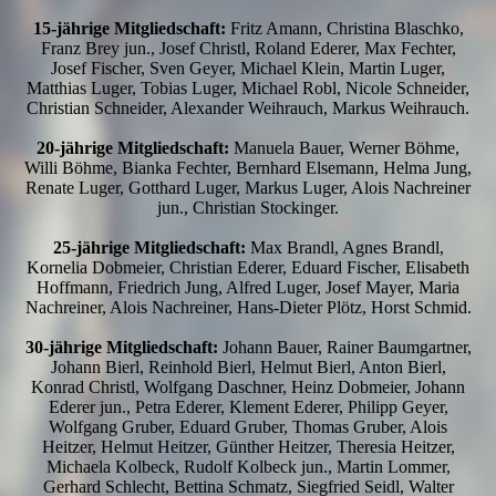
15-jährige Mitgliedschaft:
Fritz Amann, Christina Blaschko,
Franz Brey jun., Josef Christl, Roland Ederer, Max Fechter,
Josef Fischer, Sven Geyer, Michael Klein, Martin Luger,
Matthias Luger, Tobias Luger, Michael Robl, Nicole Schneider,
Christian Schneider, Alexander Weihrauch, Markus Weihrauch.
20-jährige Mitgliedschaft:
Manuela Bauer, Werner Böhme,
Willi Böhme, Bianka Fechter, Bernhard Elsemann, Helma Jung,
Renate Luger, Gotthard Luger, Markus Luger, Alois Nachreiner
jun., Christian Stockinger.
25-jährige Mitgliedschaft:
Max Brandl, Agnes Brandl,
Kornelia Dobmeier, Christian Ederer, Eduard Fischer, Elisabeth
Hoffmann, Friedrich Jung, Alfred Luger, Josef Mayer, Maria
Nachreiner, Alois Nachreiner, Hans-Dieter Plötz, Horst Schmid.
30-jährige Mitgliedschaft:
Johann Bauer, Rainer Baumgartner,
Johann Bierl, Reinhold Bierl, Helmut Bierl, Anton Bierl,
Konrad Christl, Wolfgang Daschner, Heinz Dobmeier, Johann
Ederer jun., Petra Ederer, Klement Ederer, Philipp Geyer,
Wolfgang Gruber, Eduard Gruber, Thomas Gruber, Alois
Heitzer, Helmut Heitzer, Günther Heitzer, Theresia Heitzer,
Michaela Kolbeck, Rudolf Kolbeck jun., Martin Lommer,
Gerhard Schlecht, Bettina Schmatz, Siegfried Seidl, Walter