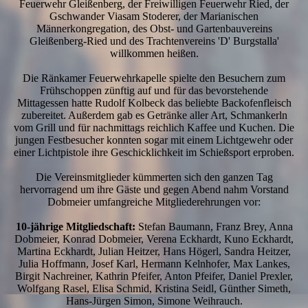
Feuerwehr Gleißenberg, der Freiwilligen Feuerwehr Ried, der
Gschwander Viasam Stoderer, der Marianischen
Männerkongregation, des Obst- und Gartenbauvereins
Gleißenberg-Ried und des Trachtenvereins 'D' Burgstalla'
willkommen heißen.
Die Ränkamer Feuerwehrkapelle spielte den Besuchern zum
Frühschoppen zünftig auf und für das bevorstehende
Mittagessen hatte Rudolf Kolbeck das beliebte Backofenfleisch
zubereitet. Außerdem gab es Getränke aller Art, Schmankerln
vom Grill und für nachmittags reichlich Kaffee und Kuchen. Die
jungen Festbesucher konnten sogar mit einem Lichtgewehr oder
einer Lichtpistole ihre Geschicklichkeit im Schießsport erproben.
Die Vereinsmitglieder kümmerten sich den ganzen Tag
hervorragend um ihre Gäste und gegen Abend nahm Vorstand
Dobmeier umfangreiche Mitgliederehrungen vor:
10-jährige Mitgliedschaft:
Stefan Baumann, Franz Brey, Anna
Dobmeier, Konrad Dobmeier, Verena Eckhardt, Kuno Eckhardt,
Martina Eckhardt, Julian Heitzer, Hans Högerl, Sandra Heitzer,
Julia Hoffmann, Josef Karl, Hermann Kelnhofer, Max Lankes,
Birgit Nachreiner, Kathrin Pfeifer, Anton Pfeifer, Daniel Prexler,
Wolfgang Rasel, Elisa Schmid, Kristina Seidl, Günther Simeth,
Hans-Jürgen Simon, Simone Weihrauch.