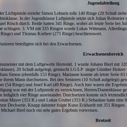
Jugendabteilung
der Lichtpistole erzielte Simon Lehneis tolle 140 Ringe (20 Schuß steh
niklasse. In der Jugendklasse Luftpistole setzte sich Julian Reitmeier r
ael Rösch durch. Beide hatten 341 Ringe, wobei als letzte Serie bei J
e schlugen. 3. VM mit 335 Ringen wurde Lukas Wittmann. Allerdings
 Ringe) und Thomas Korherr (275 Ringe) beachtenswert.
Junioren beteiligten sich bei den Erwachsenen.
Erwachsenenbereich
insmeister mit dem Luftgewehr Herrenkl. 1 wurde Johann Bierl mit 32
rsklasse), 20 Schuß aufgelegt, gemischt LG/LP siegte Günther Heitze
Hans Simon (ebenfalls 153 Ringe). Marianne konnte als letzte Serie 83
or ihrem Mann durchsetzen. Bei den Senioren (10 Schuß aufgelegt) ge
er (54 Ringe) und Josef Karl (49 Ringe). Auch hier waren die Ergebnis
iligung war mit der Luftpistole zu verzeichnen. Herren/Damenklasse gem
n lediglich vier Ringe auseinander. Durchsetzen konnte sich letztendl
stian Mayer (353 R.) und Lukas Gruber (353 R.) Sebastian hatte eine 8
letzte Deckserie. Knapp dahinter folgte Kuno Eckhardt mit 351 Ringen
 Michael Bierl noch ein sehr gutes Ergebnis vorweisen.
Brotzeit