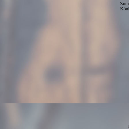
Zum 
Köni