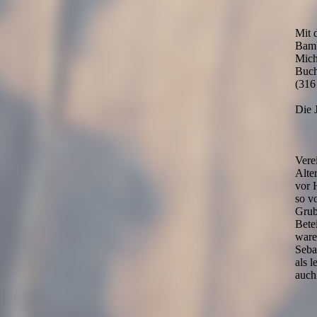
Mit 
Bambi
Mich
Buch
(316
Die 
Vere
Alte
vor 
so v
Grub
Bete
ware
Seba
als 
auch