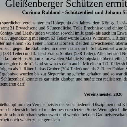
Gleißenberger Schützen ermi
Corinna Ruhland - Schützenliesl und Johann S
 sportlichen vereinsinternen Höhepunkt des Jahres, dem König-, Liesl- 
esamt 31 Erwachsene und 6 Jugendliche. Tolle Ergebnisse und einige
Königs- und Lieslwürden wurden sowohl im Jugend- als auch im Erwac
ttelt. Jugendkönig mit einem 63 Teiler wurde Lukas Wittmann. 1.Ritter
tter mit einem 765 Teiler Thomas Korherr. Bei den Erwachsenen überr
ten sich gegen die Etablierten in diesem Jahr durch. Schützenliesl wurd
 (383 Teiler) und 3. Liesl Franzi Stoiber (538 Teiler). Alle drei sind N
en konnte Hans Simon zum zweiten Mal die Königskette überstreifen.
te er: „der ist drin“. Und so war es dann auch. Mit einem 171 Teiler sic
olgten als 1. Ritter Lukas Gruber (304 Teiler) und als 2. Ritter Fabian S
Ergebnisse wurden bis zur Siegerehrung geheim gehalten und so war di
 Schützenliesl konnte es gar nicht glauben und mußte erst realisieren, d
sentieren darf.
Vereinsmeister 2020
itelkampf um den Vereinsmeister der verschiedenen Disziplinen und K
entschieden sich dreimal mit der besseren letzten Serie. Wenn gleich d
n sie schon durchaus sehenswert und werden bei den Gaumeisterschaft
rheit noch weiter zu steigern sein.