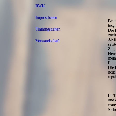
RWK
Impressionen
Beim
insg
Trainingszeiten
Die 
ermi
2.Ri
Vorstandschaft
setz
Zangl
Herr
mein
Ihm f
Die 
neue
reprä
Im T
und 
ware
Siche