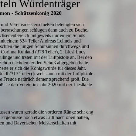
tteln Würdenträger
imon - Schützenkönig 2020
und Vereinsmeisterschießen beteiligten sich
 Überraschungen schlugen dann auch zu Buche.
hsenenbereich mit jeweils nur einem Schuß
 mit einem 534 Teiler Andreas Lehneis und
aschten die jungen Schützinnen durchwegs und
e Corinna Ruhland (378 Teiler), 2. Liesl Lucy
eulinge und traten mit der Luftpistole an. Bei den
 Schon nachdem er den Schuß abgegeben hatte
herte er sich die Königswürde für dieses Jahr.
eidl (317 Teiler) jeweils auch mit der Luftpistole.
e Freude natürlich dementsprechend groß. Die
aß sie den Verein im Jahr 2020 mit der Lieslkette
lassen waren gerade die vorderen Ränge sehr eng
ie Ergebnisse noch etwas Luft nach oben hatten,
en und Bayerischen Meisterschaften mit