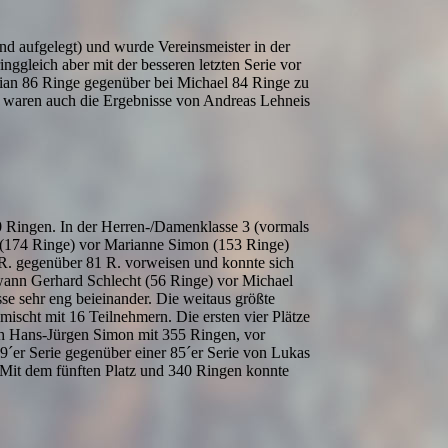
end aufgelegt) und wurde Vereinsmeister in der
inggleich aber mit der besseren letzten Serie vor
ulian 86 Ringe gegenüber bei Michael 84 Ringe zu
 waren auch die Ergebnisse von Andreas Lehneis
0 Ringen. In der Herren-/Damenklasse 3 (vormals
r (174 Ringe) vor Marianne Simon (153 Ringe)
 R. gegenüber 81 R. vorweisen und konnte sich
wann Gerhard Schlecht (56 Ringe) vor Michael
se sehr eng beieinander. Die weitaus größte
ischt mit 16 Teilnehmern. Die ersten vier Plätze
ich Hans-Jürgen Simon mit 355 Ringen, vor
9´er Serie gegenüber einer 85´er Serie von Lukas
. Mit dem fünften Platz und 340 Ringen konnte